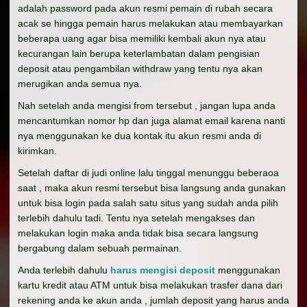
adalah password pada akun resmi pemain di rubah secara
acak se hingga pemain harus melakukan atau membayarkan
beberapa uang agar bisa memiliki kembali akun nya atau
kecurangan lain berupa keterlambatan dalam pengisian
deposit atau pengambilan withdraw yang tentu nya akan
merugikan anda semua nya.
Nah setelah anda mengisi from tersebut , jangan lupa anda
mencantumkan nomor hp dan juga alamat email karena nanti
nya menggunakan ke dua kontak itu akun resmi anda di
kirimkan.
Setelah daftar di judi online lalu tinggal menunggu beberaoa
saat , maka akun resmi tersebut bisa langsung anda gunakan
untuk bisa login pada salah satu situs yang sudah anda pilih
terlebih dahulu tadi. Tentu nya setelah mengakses dan
melakukan login maka anda tidak bisa secara langsung
bergabung dalam sebuah permainan.
Anda terlebih dahulu
harus mengisi deposit
menggunakan
kartu kredit atau ATM untuk bisa melakukan trasfer dana dari
rekening anda ke akun anda , jumlah deposit yang harus anda