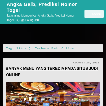
Skip
Angka Gaib, Prediksi Nomor
to
Togel
content
Menu
Tatacasino Memberikan Angka Gaib, Prediksi Nomor
Togel Hk, Sgp Paling Jitu
Tag: Situs Qq Terbaru Dadu Online
AUGUST 28, 2018
BANYAK MENU YANG TEREDIA PADA SITUS JUDI
ONLINE