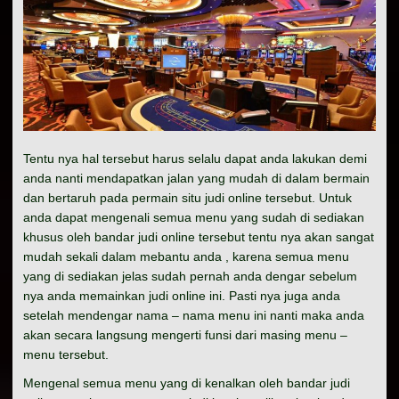
Tentu nya hal tersebut harus selalu dapat anda lakukan demi
anda nanti mendapatkan jalan yang mudah di dalam bermain
dan bertaruh pada permain situ judi online tersebut. Untuk
anda dapat mengenali semua menu yang sudah di sediakan
khusus oleh bandar judi online tersebut tentu nya akan sangat
mudah sekali dalam mebantu anda , karena semua menu
yang di sediakan jelas sudah pernah anda dengar sebelum
nya anda memainkan judi online ini. Pasti nya juga anda
setelah mendengar nama – nama menu ini nanti maka anda
akan secara langsung mengerti funsi dari masing menu –
menu tersebut.
Mengenal semua menu yang di kenalkan oleh bandar judi