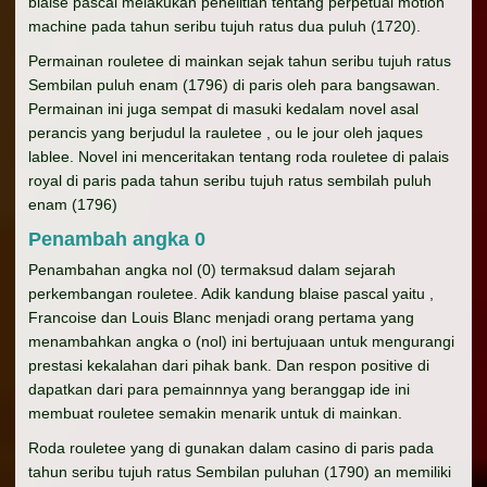
blaise pascal melakukan penelitian tentang perpetual motion
machine pada tahun seribu tujuh ratus dua puluh (1720).
Permainan rouletee di mainkan sejak tahun seribu tujuh ratus
Sembilan puluh enam (1796) di paris oleh para bangsawan.
Permainan ini juga sempat di masuki kedalam novel asal
perancis yang berjudul la rauletee , ou le jour oleh jaques
lablee. Novel ini menceritakan tentang roda rouletee di palais
royal di paris pada tahun seribu tujuh ratus sembilah puluh
enam (1796)
Penambah angka 0
Penambahan angka nol (0) termaksud dalam sejarah
perkembangan rouletee. Adik kandung blaise pascal yaitu ,
Francoise dan Louis Blanc menjadi orang pertama yang
menambahkan angka o (nol) ini bertujuaan untuk mengurangi
prestasi kekalahan dari pihak bank. Dan respon positive di
dapatkan dari para pemainnnya yang beranggap ide ini
membuat rouletee semakin menarik untuk di mainkan.
Roda rouletee yang di gunakan dalam casino di paris pada
tahun seribu tujuh ratus Sembilan puluhan (1790) an memiliki