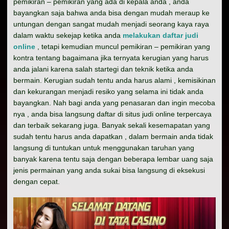
pemikiran – pemikiran yang ada di kepala anda , anda
bayangkan saja bahwa anda bisa dengan mudah meraup ke
untungan dengan sangat mudah menjadi seorang kaya raya
dalam waktu sekejap ketika anda
melakukan daftar judi
online
, tetapi kemudian muncul pemikiran – pemikiran yang
kontra tentang bagaimana jika ternyata kerugian yang harus
anda jalani karena salah startegi dan teknik ketika anda
bermain. Kerugian sudah tentu anda harus alami , kemisikinan
dan kekurangan menjadi resiko yang selama ini tidak anda
bayangkan. Nah bagi anda yang penasaran dan ingin mecoba
nya , anda bisa langsung daftar di situs judi online terpercaya
dan terbaik sekarang juga. Banyak sekali kesemapatan yang
sudah tentu harus anda dapatkan , dalam bermain anda tidak
langsung di tuntukan untuk menggunakan taruhan yang
banyak karena tentu saja dengan beberapa lembar uang saja
jenis permainan yang anda sukai bisa langsung di eksekusi
dengan cepat.