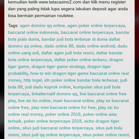
kemudian ketik www.tatacasino2.com dan klik menu register
dan yang paling tidak lupa segera lakukan deposit agar anda
bisa bermain permainan rouletee.
Tags:
agen domino qq online
,
agen poker online terpercaya
,
baccarat online indonesia
,
baccarat online terpercaya
,
bandar
bola piala dunia
,
bandar judi bola terbesar di dunia daftar
domino qq online
,
dadu online 88
,
dadu online android
,
dadu
online uang asli
,
daftar agen judi bola resmi
,
daftar bandar
bola online terpercaya
,
daftar poker online terbaru
,
dragon
tiger game
,
dragon tiger game strategy
,
dragon tiger
probability
,
how to win dragon tiger game baccarat online real
money
,
http togel
,
idn poker online bandar bola terbesar
,
judi
bola 88
,
judi dadu koprok online
,
kumpulan situs judi bola
terpercaya
,
linkalternatif domino qq
,
live baccarat online free
play
,
live sic bo online
,
main baccarat online
,
play ez baccarat
online free
,
play mini baccarat online for free
,
play sic bo
online real money
,
poker online 2018
,
poker online asia
terbaik
,
poker online terpercaya 2018
,
sicbo dragon tiger
online
,
situs judi baccarat online terpercaya
,
situs judi bola
resmi
,
situs judi qq online terpercaya
,
situs poker online resmi
,