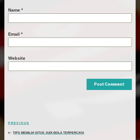
Name
*
Email
*
Website
Post
PREVIOUS
Previous
navigation
Post
TIPS MEMILIH SITUS JUDI BOLA TERPERCAYA