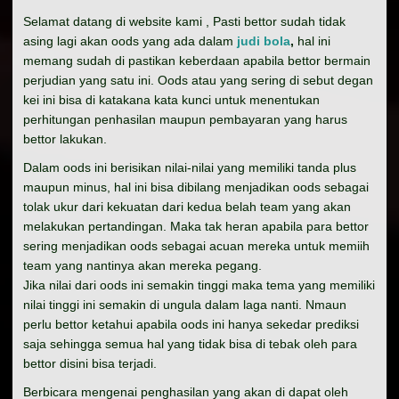
Selamat datang di website kami , Pasti bettor sudah tidak
asing lagi akan oods yang ada dalam
judi bola
,
hal ini
memang sudah di pastikan keberdaan apabila bettor bermain
perjudian yang satu ini. Oods atau yang sering di sebut degan
kei ini bisa di katakana kata kunci untuk menentukan
perhitungan penhasilan maupun pembayaran yang harus
bettor lakukan.
Dalam oods ini berisikan nilai-nilai yang memiliki tanda plus
maupun minus, hal ini bisa dibilang menjadikan oods sebagai
tolak ukur dari kekuatan dari kedua belah team yang akan
melakukan pertandingan. Maka tak heran apabila para bettor
sering menjadikan oods sebagai acuan mereka untuk memiih
team yang nantinya akan mereka pegang.
Jika nilai dari oods ini semakin tinggi maka tema yang memiliki
nilai tinggi ini semakin di ungula dalam laga nanti. Nmaun
perlu bettor ketahui apabila oods ini hanya sekedar prediksi
saja sehingga semua hal yang tidak bisa di tebak oleh para
bettor disini bisa terjadi.
Berbicara mengenai penghasilan yang akan di dapat oleh