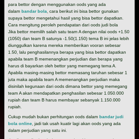
para bettor dengan menggunakan oods yang ada
dalam
bandar bola
, cara berikut ini bisa bettor gunakan
supaya bettor mengetahui hasil yang bisa bettor dapatkan.
Cara mengitung peroleh pendapatan dari oods judi bola
Jika bettor memilih salah satu team A dengan nilai oods +1.50
(1050) dan team B satunya -1.50(1.150) tema B ini jelas lebih
diunggulkan karena mereka memberikan vooran sebesar
1.50, lalu penghasilannya berapa yang bisa bettor dapatkan
apabila team B memenangkan perjudian dan berapa yang
harus di bayarkan oleh bettor yang memegang tema A.
Apabila masing-masing bettor memasang taruhan sebesar 1
juta maka apabila team A memenangkan perjudian maka
disinilah kegunaan dari oods dimana bettor yang memegang
team A akan mendapatkan penghasilan sebesar 1.050.000
rupiah dan team B harus membayar sebanyak 1.150.000
rupiah.
Cukup mudah bukan perhitungan oods dalam
bandar judi
bola online
, jadi tak usah kuatir lagi akan oods yang ada
dalam perjudian yang satu ini.