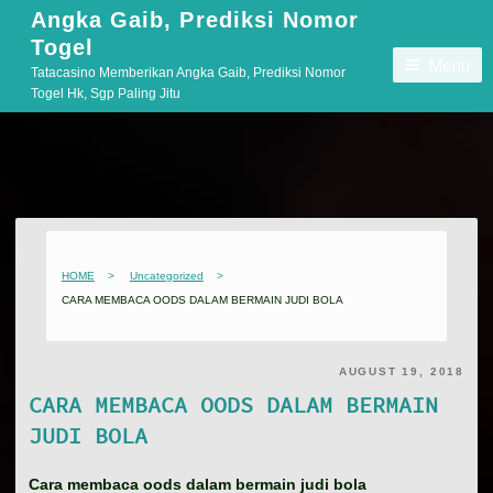
Skip
Angka Gaib, Prediksi Nomor
to
Togel
content
Menu
Tatacasino Memberikan Angka Gaib, Prediksi Nomor
Togel Hk, Sgp Paling Jitu
HOME
Uncategorized
CARA MEMBACA OODS DALAM BERMAIN JUDI BOLA
AUGUST 19, 2018
CARA MEMBACA OODS DALAM BERMAIN
JUDI BOLA
Cara membaca oods dalam bermain judi bola