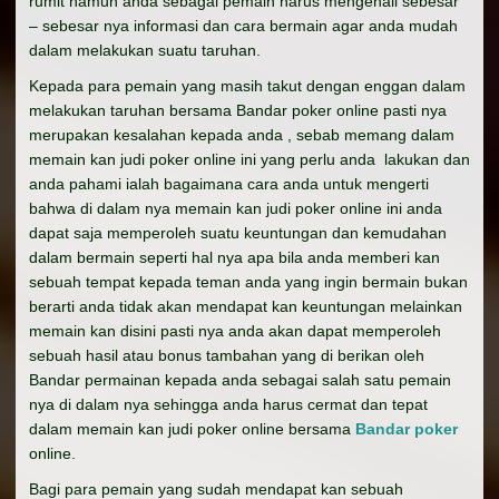
rumit namun anda sebagai pemain harus mengenali sebesar
– sebesar nya informasi dan cara bermain agar anda mudah
dalam melakukan suatu taruhan.
Kepada para pemain yang masih takut dengan enggan dalam
melakukan taruhan bersama Bandar poker online pasti nya
merupakan kesalahan kepada anda , sebab memang dalam
memain kan judi poker online ini yang perlu anda lakukan dan
anda pahami ialah bagaimana cara anda untuk mengerti
bahwa di dalam nya memain kan judi poker online ini anda
dapat saja memperoleh suatu keuntungan dan kemudahan
dalam bermain seperti hal nya apa bila anda memberi kan
sebuah tempat kepada teman anda yang ingin bermain bukan
berarti anda tidak akan mendapat kan keuntungan melainkan
memain kan disini pasti nya anda akan dapat memperoleh
sebuah hasil atau bonus tambahan yang di berikan oleh
Bandar permainan kepada anda sebagai salah satu pemain
nya di dalam nya sehingga anda harus cermat dan tepat
dalam memain kan judi poker online bersama
Bandar poker
online.
Bagi para pemain yang sudah mendapat kan sebuah