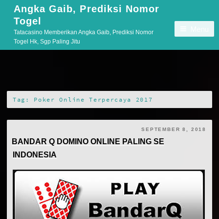
Skip
Angka Gaib, Prediksi Nomor
to
Togel
content
Menu
Tatacasino Memberikan Angka Gaib, Prediksi Nomor
Togel Hk, Sgp Paling Jitu
Tag: Poker Online Terpercaya 2017
SEPTEMBER 8, 2018
BANDAR Q DOMINO ONLINE PALING SE
INDONESIA