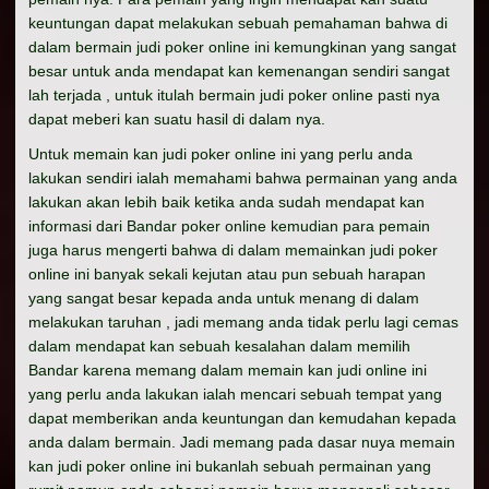
keuntungan dapat melakukan sebuah pemahaman bahwa di
dalam bermain judi poker online ini kemungkinan yang sangat
besar untuk anda mendapat kan kemenangan sendiri sangat
lah terjada , untuk itulah bermain judi poker online pasti nya
dapat meberi kan suatu hasil di dalam nya.
Untuk memain kan judi poker online ini yang perlu anda
lakukan sendiri ialah memahami bahwa permainan yang anda
lakukan akan lebih baik ketika anda sudah mendapat kan
informasi dari Bandar poker online kemudian para pemain
juga harus mengerti bahwa di dalam memainkan judi poker
online ini banyak sekali kejutan atau pun sebuah harapan
yang sangat besar kepada anda untuk menang di dalam
melakukan taruhan , jadi memang anda tidak perlu lagi cemas
dalam mendapat kan sebuah kesalahan dalam memilih
Bandar karena memang dalam memain kan judi online ini
yang perlu anda lakukan ialah mencari sebuah tempat yang
dapat memberikan anda keuntungan dan kemudahan kepada
anda dalam bermain. Jadi memang pada dasar nuya memain
kan judi poker online ini bukanlah sebuah permainan yang