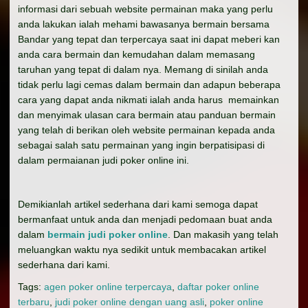
informasi dari sebuah website permainan maka yang perlu
anda lakukan ialah mehami bawasanya bermain bersama
Bandar yang tepat dan terpercaya saat ini dapat meberi kan
anda cara bermain dan kemudahan dalam memasang
taruhan yang tepat di dalam nya. Memang di sinilah anda
tidak perlu lagi cemas dalam bermain dan adapun beberapa
cara yang dapat anda nikmati ialah anda harus memainkan
dan menyimak ulasan cara bermain atau panduan bermain
yang telah di berikan oleh website permainan kepada anda
sebagai salah satu permainan yang ingin berpatisipasi di
dalam permaianan judi poker online ini.
Demikianlah artikel sederhana dari kami semoga dapat
bermanfaat untuk anda dan menjadi pedomaan buat anda
dalam
bermain judi poker online
. Dan makasih yang telah
meluangkan waktu nya sedikit untuk membacakan artikel
sederhana dari kami.
Tags:
agen poker online terpercaya
,
daftar poker online
terbaru
,
judi poker online dengan uang asli
,
poker online