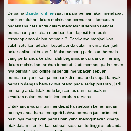
Bersama
Bandar online
saat ini para pemain akan mendapat
kan kemudahan dalam melakukan permainan , kemudian
bagaimana cara anda dalam mengetahui sebuah Bandar
permainan yang akan memberi kan deposit termurah
terhadap anda dalam bermain ?. Pastiw nya menjadi kan
salah satu kemudahan kepada anda dalam memainkan judi
poker online ini bukan ?. Maka memang pada saat bermain
yang perlu anda ketahui ialah bagaimana cara anda menang
dalam melakukan taruhan tersebut. Jadi memang pada umum
nya bermain judi online ini sendiri merupakan sebuah
permainan yang sangat menarik di mana anda dapat banyak
bermain dengan banyak nya orang pada setiap putaran , jadi
memang anda tidak perlu lagi cemas dan merasakan
kesulitan dalam memain kan taruhan tersebut.
Untuk anda yang ingin mendapat kan sebuah kemenangan
pati nya anda harus mengerti bahwa bermain judi online ini
pasti nya merupakan permainan yang menggunakan kinerja
otak dalam memikir kan sebuah susunan tertinggi untuk anda