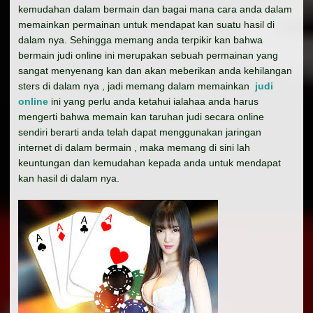
kemudahan dalam bermain dan bagai mana cara anda dalam
memainkan permainan untuk mendapat kan suatu hasil di
dalam nya. Sehingga memang anda terpikir kan bahwa
bermain judi online ini merupakan sebuah permainan yang
sangat menyenang kan dan akan meberikan anda kehilangan
sters di dalam nya , jadi memang dalam memainkan
judi
online
ini yang perlu anda ketahui ialahaa anda harus
mengerti bahwa memain kan taruhan judi secara online
sendiri berarti anda telah dapat menggunakan jaringan
internet di dalam bermain , maka memang di sini lah
keuntungan dan kemudahan kepada anda untuk mendapat
kan hasil di dalam nya.