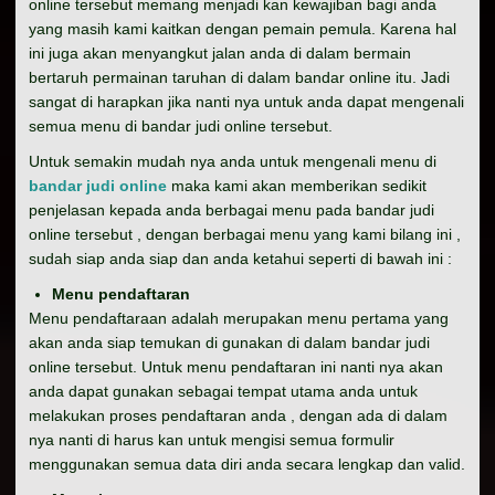
online tersebut memang menjadi kan kewajiban bagi anda
yang masih kami kaitkan dengan pemain pemula. Karena hal
ini juga akan menyangkut jalan anda di dalam bermain
bertaruh permainan taruhan di dalam bandar online itu. Jadi
sangat di harapkan jika nanti nya untuk anda dapat mengenali
semua menu di bandar judi online tersebut.
Untuk semakin mudah nya anda untuk mengenali menu di
bandar judi online
maka kami akan memberikan sedikit
penjelasan kepada anda berbagai menu pada bandar judi
online tersebut , dengan berbagai menu yang kami bilang ini ,
sudah siap anda siap dan anda ketahui seperti di bawah ini :
Menu pendaftaran
Menu pendaftaraan adalah merupakan menu pertama yang
akan anda siap temukan di gunakan di dalam bandar judi
online tersebut. Untuk menu pendaftaran ini nanti nya akan
anda dapat gunakan sebagai tempat utama anda untuk
melakukan proses pendaftaran anda , dengan ada di dalam
nya nanti di harus kan untuk mengisi semua formulir
menggunakan semua data diri anda secara lengkap dan valid.