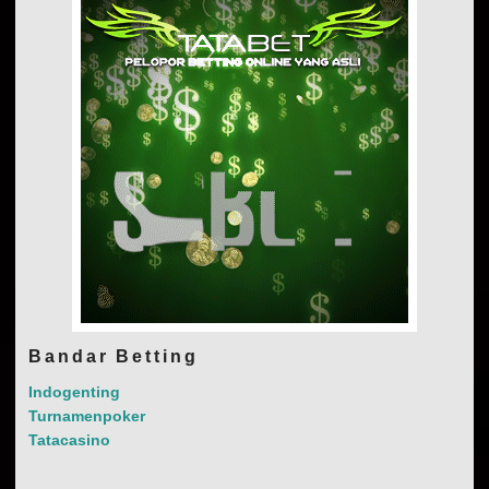
Bandar Betting
Indogenting
Turnamenpoker
Tatacasino