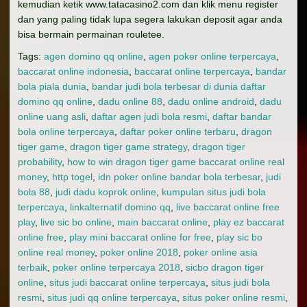
kemudian ketik www.tatacasino2.com dan klik menu register
dan yang paling tidak lupa segera lakukan deposit agar anda
bisa bermain permainan rouletee.
Tags:
agen domino qq online
,
agen poker online terpercaya
,
baccarat online indonesia
,
baccarat online terpercaya
,
bandar
bola piala dunia
,
bandar judi bola terbesar di dunia daftar
domino qq online
,
dadu online 88
,
dadu online android
,
dadu
online uang asli
,
daftar agen judi bola resmi
,
daftar bandar
bola online terpercaya
,
daftar poker online terbaru
,
dragon
tiger game
,
dragon tiger game strategy
,
dragon tiger
probability
,
how to win dragon tiger game baccarat online real
money
,
http togel
,
idn poker online bandar bola terbesar
,
judi
bola 88
,
judi dadu koprok online
,
kumpulan situs judi bola
terpercaya
,
linkalternatif domino qq
,
live baccarat online free
play
,
live sic bo online
,
main baccarat online
,
play ez baccarat
online free
,
play mini baccarat online for free
,
play sic bo
online real money
,
poker online 2018
,
poker online asia
terbaik
,
poker online terpercaya 2018
,
sicbo dragon tiger
online
,
situs judi baccarat online terpercaya
,
situs judi bola
resmi
,
situs judi qq online terpercaya
,
situs poker online resmi
,